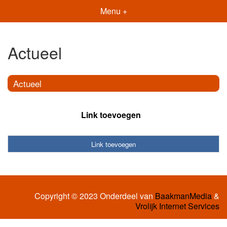
Menu +
Actueel
Actueel
Link toevoegen
Link toevoegen
Copyright © 2023 Onderdeel van
BaakmanMedia
&
Vrolijk Internet Services