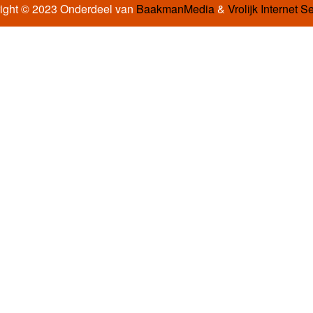
ight © 2023 Onderdeel van
BaakmanMedia
&
Vrolijk Internet S